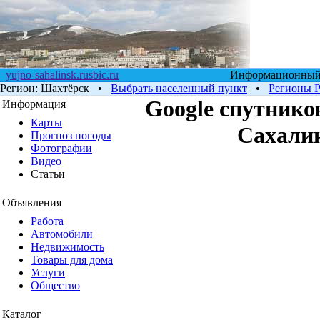
yujno-sahalinsk.rusbic.ru
Информационный п
Регион:
Шахтёрск
•
Выбрать населенный пункт
•
Регионы 
Google cпутнико
Информация
Карты
Сахалин
Прогноз погоды
Фотографии
Видео
Статьи
Объявления
Работа
Автомобили
Недвижимость
Товары для дома
Услуги
Общество
Каталог