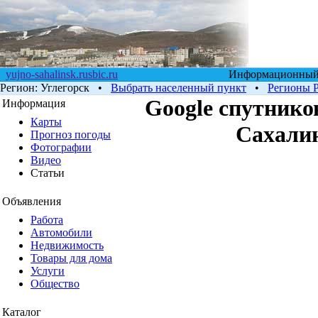
yujno-sahalinsk.rusbic.ru
Информационный п
Регион:
Углегорск
•
Выбрать населенный пункт
•
Регионы 
Google cпутников
Информация
Карты
Сахалин
Прогноз погоды
Фотографии
Видео
Статьи
Объявления
Работа
Автомобили
Недвижимость
Товары для дома
Услуги
Общество
Каталог