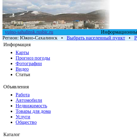
yujno-sahalinsk.rusbic.ru
Информационный 
Регион:
Южно-Сахалинск
•
Выбрать населенный пункт
•
Р
Информация
Карты
Прогноз погоды
Фотографии
Видео
Статьи
Объявления
Работа
Автомобили
Недвижимость
Товары для дома
Услуги
Общество
Каталог