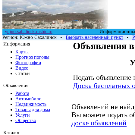
yujno-sahalinsk.rusbic.ru
Информационный 
Регион:
Южно-Сахалинск
•
Выбрать населенный пункт
•
Р
Объявления в
Информация
Карты
Прогноз погоды
Фотографии
Видео
Статьи
Подать объявление 
Доска бесплатных 
Объявления
Работа
Автомобили
Недвижимость
Объявлений не найд
Товары для дома
Вы можете подать 
Услуги
Общество
доске объявлений
Каталог