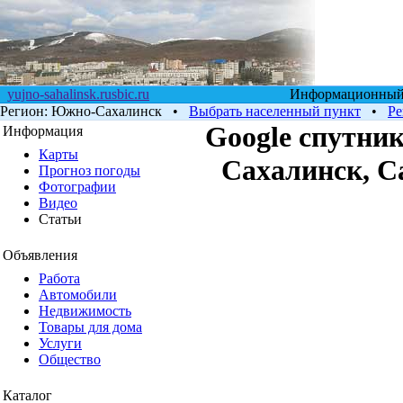
yujno-sahalinsk.rusbic.ru
Информационный п
Регион:
Южно-Сахалинск
•
Выбрать населенный пункт
•
Ре
Google cпутник
Информация
Карты
Сахалинск, С
Прогноз погоды
Фотографии
Видео
Статьи
Объявления
Работа
Автомобили
Недвижимость
Товары для дома
Услуги
Общество
Каталог